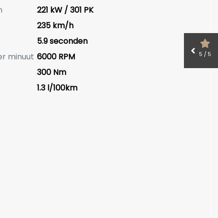
n
221 kW / 301 PK
235 km/h
5.9 seconden
5 / 5
er minuut
6000 RPM
300 Nm
1.3 l/100km