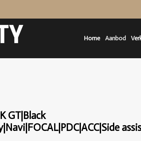
Home
Aanbod
Ver
K GT|Black
Navi|FOCAL|PDC|ACC|Side assist