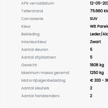
APK vervaldatum
12-05-20
Tellerstand
75.660 K
Carrosserie
SUV
Kleur
Wit Pare
Bekleding
Leder/Al
Interieurkleur
Zwart
Aantal deuren
5
Aantal zitplaatsen
5
Gewicht
1808 kg
Maximum massa geremd
1250 kg
Motorrijtuigenbelasting
€ 333 - 3
Aantal sleutels
2
Aantal handzenders
2