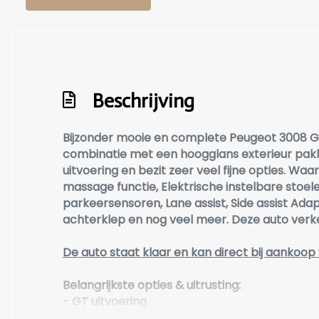
Led achterlichten
Led dagrijverlichting
Lichtmetalen velgen 19"
Metaalkleur
Beschrijving
Panoramadak
Bijzonder mooie en complete Peugeot 3008 GT 
Park distance control
combinatie met een hoogglans exterieur pakket
Parkeer assistent
uitvoering en bezit zeer veel fijne opties. 
massage functie, Elektrische instelbare stoe
Parkeersensor achter
parkeersensoren, Lane assist, Side assist Ada
Parkeersensor voor
achterklep en nog veel meer. Deze auto verke
Speciale kleur
De auto staat klaar en kan direct bij aanko
Sportvelgen
Belangrijkste opties & uitrusting:
Interieur
- GT uitvoering
- Black Pack (hoogglans zwarte exterieur del