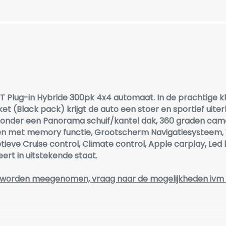
Plug-in Hybride 300pk 4x4 automaat. In de prachtige kle
 (Black pack) krijgt de auto een stoer en sportief uiterl
Waaronder een Panorama schuif/kantel dak, 360 graden ca
len met memory functie, Grootscherm Navigatiesysteem, Vi
ptieve Cruise control, Climate control, Apple carplay, Led
ert in uitstekende staat.
op worden meegenomen, vraag naar de mogelijkheden ivm 
en)