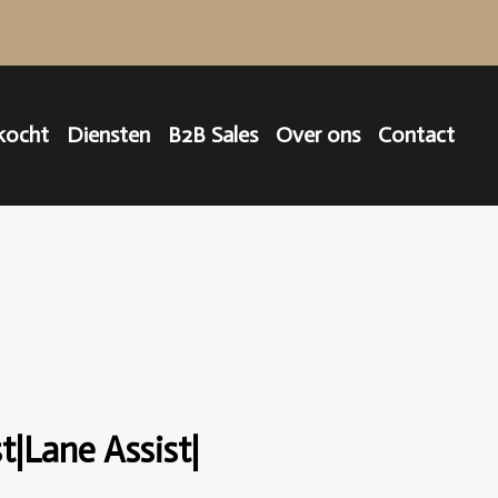
kocht
Diensten
B2B Sales
Over ons
Contact
|Lane Assist|