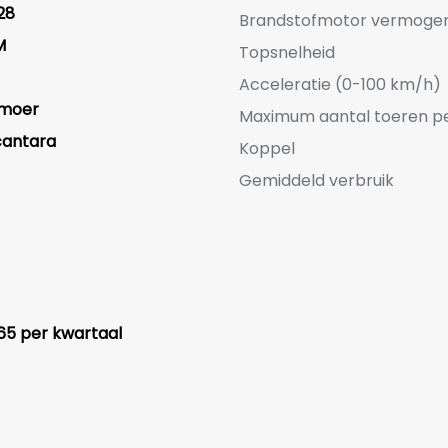
28
Brandstofmotor vermoge
M
Topsnelheid
Acceleratie (0-100 km/h)
lmoer
Maximum aantal toeren p
cantara
Koppel
Gemiddeld verbruik
65 per kwartaal