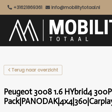
+31621869361
info@mobilitytotaal.nl
Terug naar overzicht
Peugeot 3008 1.6 HYbrid4 300P
Pack|PANODAK|4x4|360|Carplay|