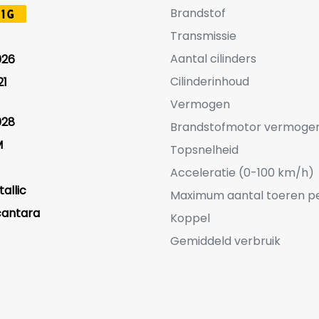
Brandstof
1G
Transmissie
Aantal cilinders
026
Cilinderinhoud
21
Vermogen
028
Brandstofmotor vermoge
M
Topsnelheid
Acceleratie (0-100 km/h)
allic
Maximum aantal toeren p
cantara
Koppel
Gemiddeld verbruik