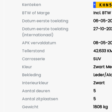
Kenteken
KHN5
NL
BTW of Marge
Incl. BTW
Datum eerste toelating
06-05-2
Datum eerste toelating
27-10-20
(internationaal)
APK vervaldatum
08-05-2
Tellerstand
42.633 K
Carrosserie
SUV
Kleur
Zwart Met
Bekleding
Leder/Al
Interieurkleur
Zwart
Aantal deuren
5
Aantal zitplaatsen
5
Gewicht
1808 kg