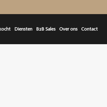
kocht
Diensten
B2B Sales
Over ons
Contact