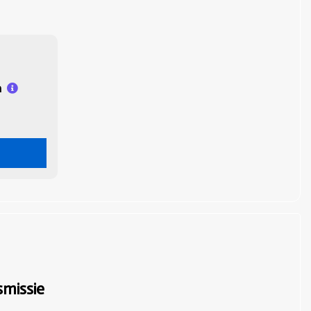
n
missie