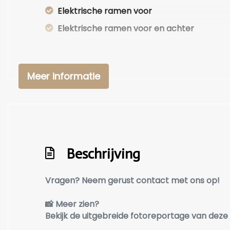
Elektrische ramen voor
Elektrische ramen voor en achter
Lederen bekleding
Lederen interieur
Meer informatie
Lendesteun(en) verstelbaar
Microvezel bekleding
Microvezel interieurdelen
Microvezel/stof bekleding
Middenarmsteun voor
Beschrijving
Passagiersstoel in hoogte verstelbaar
Vragen? Neem gerust contact met ons op!
Stuur leder
Stuur verstelbaar
📸 Meer zien?
Bekijk de uitgebreide fotoreportage van dez
Stuurbekrachtiging